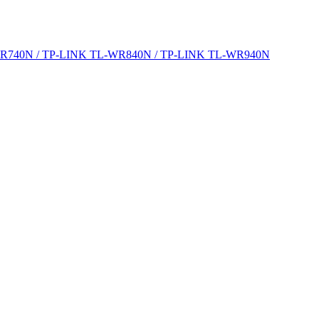
-WR740N / TP-LINK TL-WR840N / TP-LINK TL-WR940N
стема видеонаблюдения