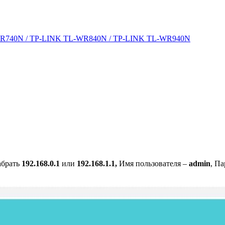
-WR740N / TP-LINK TL-WR840N / TP-LINK TL-WR940N
абрать
192.168.0.1
или
192.168.1.1,
Имя пользователя –
admin
, П