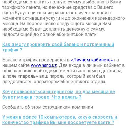
необходимо оплатить полную сумму выбранного Вами
тарифного пакета, но денежные средства с Вашего
счета будут списаны из расчета количества дней с
момента активации услуги и до окончания календарного
месяца. На первое число следующего месяца Вам
необходимо будет доплатить денежную сумму,
недостающей до полной абонентской платы.
Как я могу проверить свой баланс и потраченный
трафик ?
Баланс и трафик проверяется в
«Личном кабинете»
на
нашем сайте
www.nano.uz
. Для входа в личный кабинет в
поле
«логин»
необходимо ввести ваш номер договора,
в поле
«пароль»
ваш пароль, который вам был
предоставлен оператором абонентского отдела.
Хочу пользоваться интернетом, но два месяца не
будет меня в городе. Что делать ?
Сообщить об этом сотрудникам компании
У меня в офисе 10 компьютеров, какую скорость и
количество трафика Вы мне посоветуете взять ?